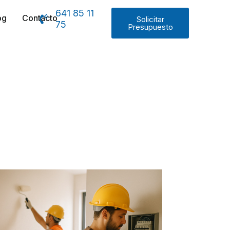
641 85 11
og
Contacto
Solicitar
75
Presupuesto