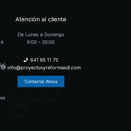
Atención al cliente
De Lunes a Domingo
14
9:00 – 20:00
641 85 11 75
ía)
info@proyectosyreformasdl.com
Contactar Ahora
nes