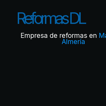
R
e
f
o
r
m
a
s
D
L
Empresa de reformas en
Ma
Almería