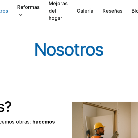
Mejoras
Reformas
tros
del
Galería
Reseñas
Bl
hogar
Nosotros
s?
acemos obras:
hacemos