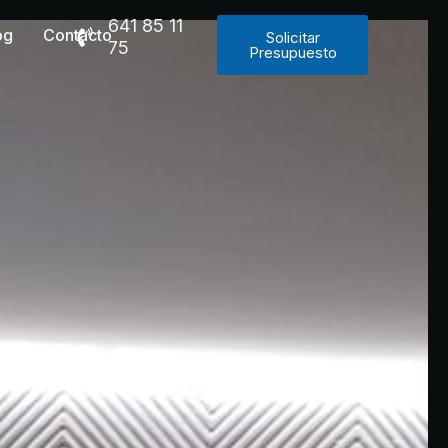
641 85 11
og
Contacto
Solicitar
75
Presupuesto