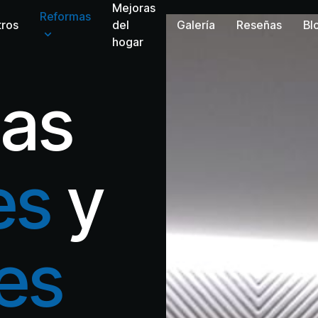
Mejoras
Reformas
tros
del
Galería
Reseñas
Bl
hogar
as
es
y
les