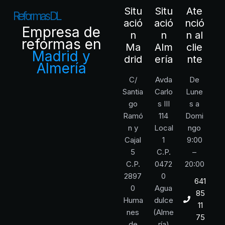
Situ
Situ
Ate
R
e
f
o
r
m
a
s
D
L
ació
ació
nció
Empresa de
n
n
n al
reformas en
Ma
Alm
clie
Madrid y
drid
ería
nte
Almería
C/
Avda
De
Santia
Carlo
Lune
go
s III
s a
Ramó
114
Domi
n y
Local
ngo
Cajal
1
9:00
5
C.P.
–
C.P.
0472
20:00
2897
0
641
0
Agua
85
Huma
dulce
11
nes
(Alme
75
de
ría)