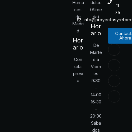
Huma
dulce
11
nes
(Alme
75
de
ría)
info@proyectosyrefor
Madri
Hor
d
ario
Contact
Ahora
Hor
De
ario
Marte
Con
s a
cita
Viern
previ
es
a
9:30
–
14:00
16:30
–
20:30
Sába
dos