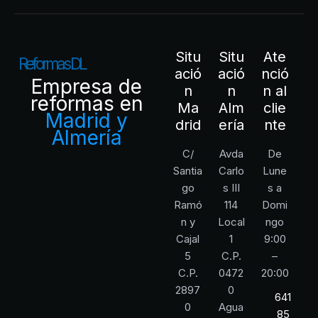
Situ
Situ
Ate
R
e
f
o
r
m
a
s
D
L
ació
ació
nció
Empresa de
n
n
n al
reformas en
Ma
Alm
clie
Madrid y
drid
ería
nte
Almería
C/
Avda
De
Santia
Carlo
Lune
go
s III
s a
Ramó
114
Domi
n y
Local
ngo
Cajal
1
9:00
5
C.P.
–
C.P.
0472
20:00
2897
0
641
0
Agua
85