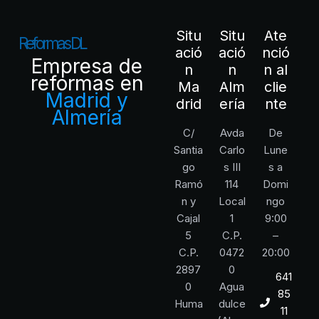
Situ
Situ
Ate
R
e
f
o
r
m
a
s
D
L
ació
ació
nció
Empresa de
n
n
n al
reformas en
Ma
Alm
clie
Madrid y
drid
ería
nte
Almería
C/
Avda
De
Santia
Carlo
Lune
go
s III
s a
Ramó
114
Domi
n y
Local
ngo
Cajal
1
9:00
5
C.P.
–
C.P.
0472
20:00
2897
0
641
0
Agua
85
Huma
dulce
11