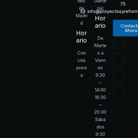
nes
(Alme
75
de
ría)
info@proyectosyrefor
Madri
Hor
d
ario
Contact
Ahora
Hor
De
ario
Marte
Con
s a
cita
Viern
previ
es
a
9:30
–
14:00
16:30
–
20:30
Sába
dos
9:30